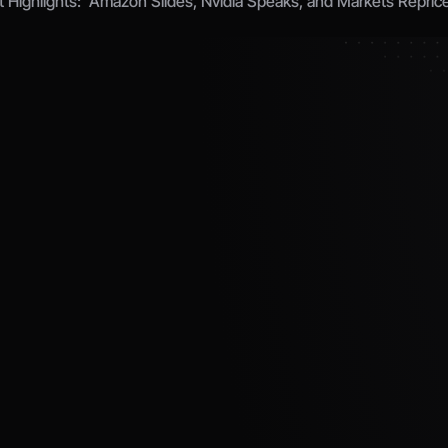
t Highlights:  Amazon Slides, Nvidia Speaks, and Markets Repric