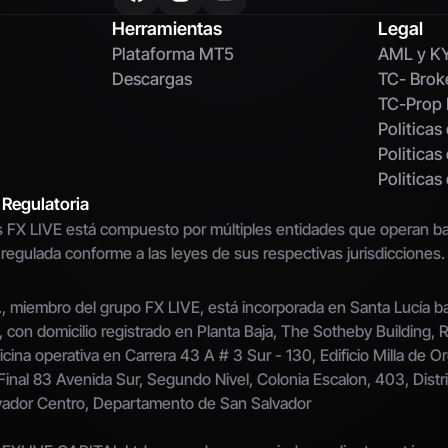
Herramientas
Legal
Plataforma MT5
AML y K
Descargas
TC- Brok
TC-Prop 
Politicas
Politicas
Politica
 Regulatoria
 FX LIVE está compuesto por múltiples entidades que operan baj
 regulada conforme a las leyes de sus respectivas jurisdicciones.
 miembro del grupo FX LIVE, está incorporada en Santa Lucía ba
con domicilio registrado en Planta Baja, The Sotheby Building,
ficina operativa en Carrera 43 A # 3 Sur - 130, Edificio Milla de Oro
Final 83 Avenida Sur, Segundo Nivel, Colonia Escalon, 403, Distri
vador Centro, Departamento de San Salvador