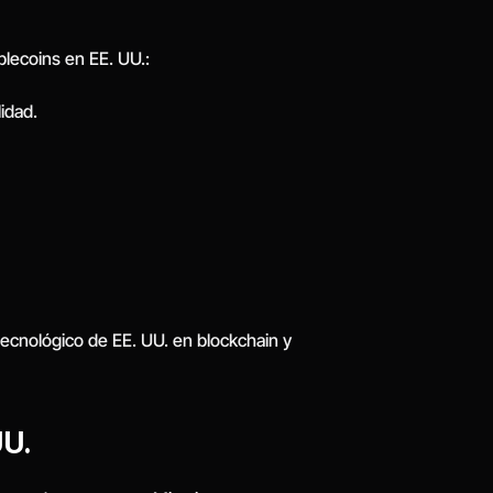
blecoins en EE. UU.:
lidad.
 tecnológico de EE. UU. en blockchain y 
UU.