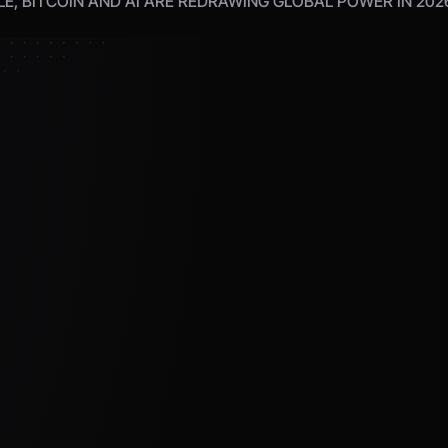
RACLE, BITCOIN AND AI ARE REDRAWING GLOBAL POWER IN 2026