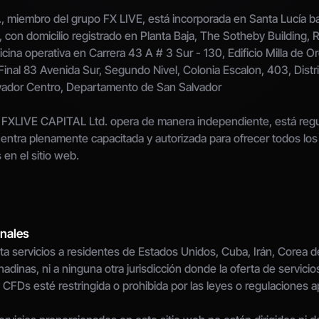
 miembro del grupo FX LIVE, está incorporada en Santa Lucía ba
con domicilio registrado en Planta Baja, The Sotheby Building,
ficina operativa en Carrera 43 A # 3 Sur - 130, Edificio Milla de Oro
Final 83 Avenida Sur, Segundo Nivel, Colonia Escalon, 403, Distri
vador Centro, Departamento de San Salvador
FXLIVE CAPITAL Ltd. opera de manera independiente, está regula
entra plenamente capacitada y autorizada para ofrecer todos los s
 en el sitio web.
onales
a servicios a residentes de Estados Unidos, Cuba, Irán, Corea del
adinas, ni a ninguna otra jurisdicción donde la oferta de servicios
 CFDs esté restringida o prohibida por las leyes o regulaciones ap