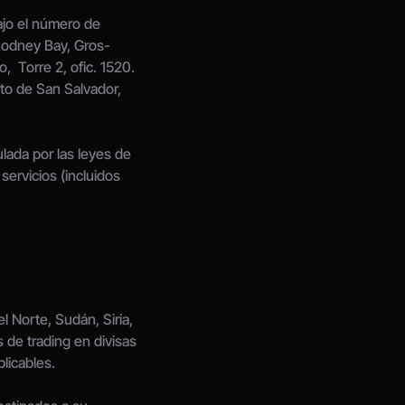
jo el número de 
 Rodney Bay, Gros-
,  Torre 2, ofic. 1520. 
to de San Salvador, 
da por las leyes de 
ervicios (incluidos 
 Norte, Sudán, Siria, 
 de trading en divisas 
licables.